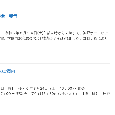
総会 報告
 令和６年８月２４日(土)午後４時から７時まで、神戸ポートピア
回瀧川学園同窓会総会および懇親会が行われました。コロナ禍により
会のご案内
【日 時】 令和６年８月24日（土） 16：00 〜 総会
付は15：30から行います） 【場 所】 神戸