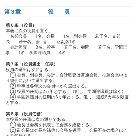
第３章 役 員
第６条 （役員）
本会に次の役員を置く。
名誉会長 1名、会長 1名、副会長 若干名、支部
長 若干名、会 計 正副各1名
会計監査 3名、幹事 若干名、顧問 若干名、学園理
事 1名、学園評議員 4名
第７条 （役員選出・任期）
役員の選出は次による。
① 会長、副会長、会計、会計監査は普通会員、推薦会員中よ
り総会において選出する。
② 幹事は各年次の会員中から選出する。
③ 役員の任期は2カ年とする。（但し、学園評議員は除く）
④ 学園評議員の任期は3ヵ年とする。但し、連続6カ年を限度
とする。
第８条 （役員任務）
本役員の任務は次の通りである。
① 会長は会務を代表して会務を総括する。
② 副会長は会長を補佐し会務を処理し、会長不在の場合はこ
れを代行する。