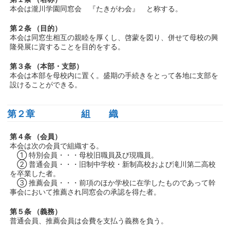
本会は瀧川学園同窓会 『たきがわ会』 と称する。
第２条 （目的）
本会は同窓生相互の親睦を厚くし、啓蒙を図り、併せて母校の興
隆発展に資することを目的をする。
第３条 （本部・支部）
本会は本部を母校内に置く。盛期の手続きをとって各地に支部を
設けることができる。
第２章 組 織
第４条 （会員）
本会は次の会員で組織する。
① 特別会員・・・母校旧職員及び現職員。
② 普通会員・・・旧制中学校・新制高校および滝川第二高校
を卒業した者。
③ 推薦会員・・・前項のほか学校に在学したものであって幹
事会において推薦され同窓会の承認を得た者。
第５条 （義務）
普通会員、推薦会員は会費を支払う義務を負う。