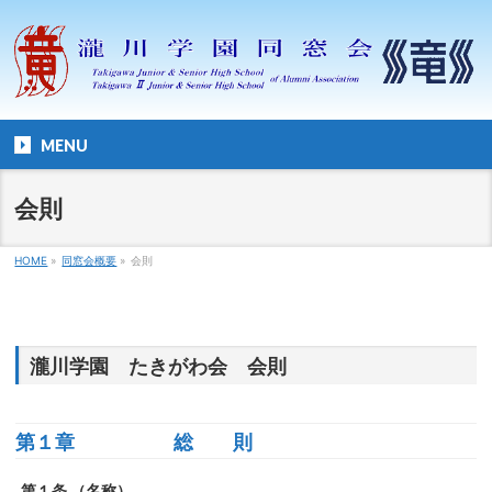
MENU
会則
HOME
»
同窓会概要
»
会則
瀧川学園 たきがわ会 会則
第１章 総 則
第１条 （名称）