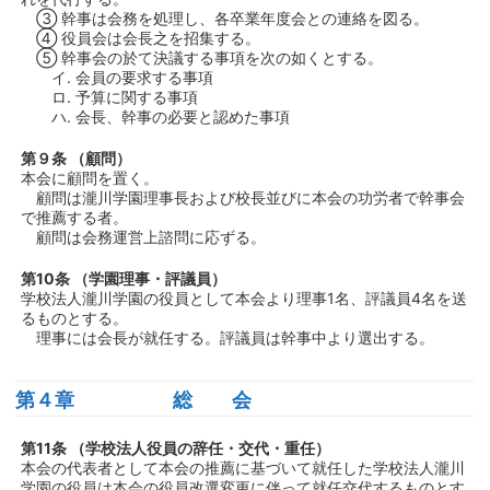
③ 幹事は会務を処理し、各卒業年度会との連絡を図る。
④ 役員会は会長之を招集する。
⑤ 幹事会の於て決議する事項を次の如くとする。
イ. 会員の要求する事項
ロ. 予算に関する事項
ハ. 会長、幹事の必要と認めた事項
第９条 （顧問）
本会に顧問を置く。
顧問は瀧川学園理事長および校長並びに本会の功労者で幹事会
で推薦する者。
顧問は会務運営上諮問に応ずる。
第10条 （学園理事・評議員）
学校法人瀧川学園の役員として本会より理事1名、評議員4名を送
るものとする。
理事には会長が就任する。評議員は幹事中より選出する。
第４章 総 会
第11条 （学校法人役員の辞任・交代・重任）
本会の代表者として本会の推薦に基づいて就任した学校法人瀧川
学園の役員は本会の役員改選変更に伴って就任交代するものとす