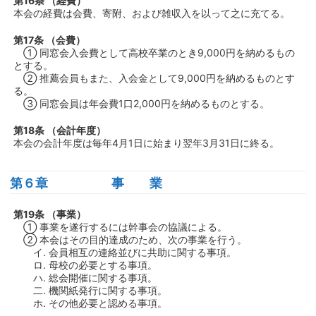
第16条 （経費）
本会の経費は会費、寄附、および雑収入を以って之に充てる。
第17条 （会費）
① 同窓会入会費として高校卒業のとき9,000円を納めるもの
とする。
② 推薦会員もまた、入会金として9,000円を納めるものとす
る。
③ 同窓会員は年会費1口2,000円を納めるものとする。
第18条 （会計年度）
本会の会計年度は毎年4月1日に始まり翌年3月31日に終る。
第６章 事 業
第19条 （事業）
① 事業を遂行するには幹事会の協議による。
② 本会はその目的達成のため、次の事業を行う。
イ. 会員相互の連絡並びに共助に関する事項。
ロ. 母校の必要とする事項。
ハ. 総会開催に関する事項。
二. 機関紙発行に関する事項。
ホ. その他必要と認める事項。