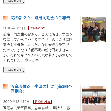
Read more
花の新２０回還暦同期会のご報告
2010年1月1日
同期会の報告
前略、同窓生の皆さん、こんにちは。学園を
後にしてから早や４０年余り、久しぶりに同
期会を開催致しました。なにせ急な決定でし
たので、かなり準備不足の感は否めません
が、それでも２２人の元気な若人が参集して
くれました。 我々が卒 …
Read more
五竜会健爺 生田の杜に（新5回卒
同期会）
2009年12月12日
同期会の報告
五竜会（新五回卒）忘年会報告 世話人 藤