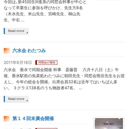
今回は､新45回生Ⅲ進系の同窓会幹事が中心と
なって卒業生に参加を呼びかけ、先生方8名
（木水先生、米山先生、宮崎先生、桐山先
生、中右 …
Read more
六水会 わたつみ
2011年6月18日
同期会の報告
六水会 垂水で同期会開催 幹事 斎藤晋 六月十八日（土）午
後、垂水駅前の魚菜処わたつみに朝田先生・同窓会熊谷先生をお迎
えし、今年の総会を開催。出席会員32名は近年ではいちばん多
い。 ３クラス138名のうち物故者47名、 …
Read more
第１４回末廣会開催