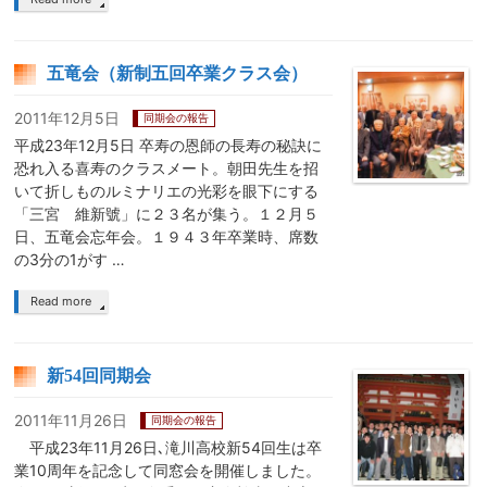
五竜会（新制五回卒業クラス会）
2011年12月5日
同期会の報告
平成23年12月5日 卒寿の恩師の長寿の秘訣に
恐れ入る喜寿のクラスメート。朝田先生を招
いて折しものルミナリエの光彩を眼下にする
「三宮 維新號」に２３名が集う。１２月５
日、五竜会忘年会。１９４３年卒業時、席数
の3分の1がす …
Read more
新54回同期会
2011年11月26日
同期会の報告
平成23年11月26日､滝川高校新54回生は卒
業10周年を記念して同窓会を開催しました。