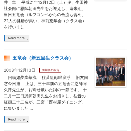
井 隼 平成21年12月12日（土）夕、生田神
社会館に恩師朝田先生をお迎えし、遠来組、
当日五竜会ゴルフコンペからの合流も含め、
22人の健爺が集い、神前忘年会（クラス会）
を行いまし …
Read more
五竜会（新五回生クラス会）
2008年12月13日
同期会の報告
回頭如夢歳華流 往昔紅顔眠底浮 旧友同
窓今日遭 上は、三十年前の五竜会に恩師阿
久津先生が、お寄せ戴いた詞の一節です。 十
二月十三日恩師朝田先生をお招きし、往昔の
紅顔二十二名が、三宮「西村屋ダイニング」
に集いました …
Read more