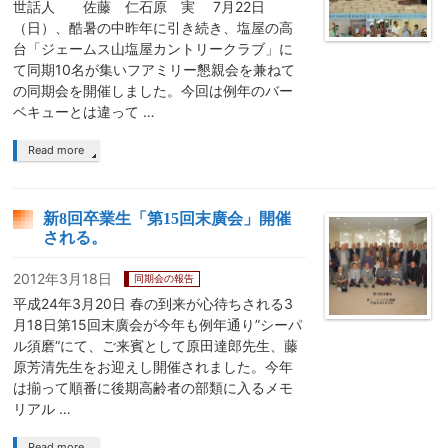
世話人 佐藤 仁石原 実 7月22日
（日）、酷暑の中昨年に引き続き、塩屋の高
台「ジェームス山塩屋カントリークラブ」に
て同期10名が集いフアミリー懇親会を兼ねて
の同期会を開催しました。今回は例年のバー
ベキューとは違って …
Read more
新8回卒業生「第15回末廣会」開催
される。
2012年3月18日
同期会の報告
平成24年3月20日 春の到来が心待ちされる3
月18日第15回末廣会が今年も例年通り”シーパ
ル須磨“にて、ご来賓として原田達郎先生、藤
原芳清先生をお迎えし開催されました。今年
は揃って順番に後期高齢者の部類に入るメモ
リアル …
Read more