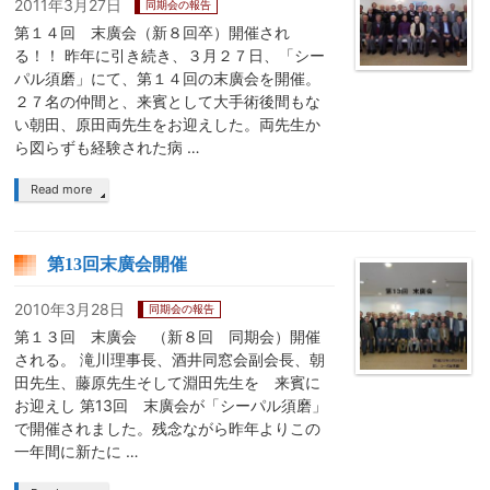
2011年3月27日
同期会の報告
第１４回 末廣会（新８回卒）開催され
る！！ 昨年に引き続き、３月２７日、「シー
パル須磨」にて、第１４回の末廣会を開催。
２７名の仲間と、来賓として大手術後間もな
い朝田、原田両先生をお迎えした。両先生か
ら図らずも経験された病 …
Read more
第13回末廣会開催
2010年3月28日
同期会の報告
第１３回 末廣会 （新８回 同期会）開催
される。 滝川理事長、酒井同窓会副会長、朝
田先生、藤原先生そして淵田先生を 来賓に
お迎えし 第13回 末廣会が「シーパル須磨」
で開催されました。残念ながら昨年よりこの
一年間に新たに …