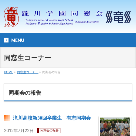
MENU
同窓生コーナー
HOME
»
同窓生コーナー
»
同期会の報告
同期会の報告
滝川高校新30回卒業生 有志同期会
2012年7月22日
同期会の報告