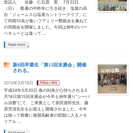
世話人 佐藤 仁石原 実 7月22日
（日）、酷暑の中昨年に引き続き、塩屋の高
台「ジェームス山塩屋カントリークラブ」に
て同期10名が集いフアミリー懇親会を兼ねて
の同期会を開催しました。今回は例年のバー
ベキューとは違って …
Read more
新8回卒業生「第15回末廣会」開催
される。
2012年3月18日
同期会の報告
平成24年3月20日 春の到来が心待ちされる3
月18日第15回末廣会が今年も例年通り”シーパ
ル須磨“にて、ご来賓として原田達郎先生、藤
原芳清先生をお迎えし開催されました。今年
は揃って順番に後期高齢者の部類に入るメモ
リアル …
Read more